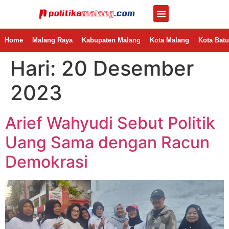
Home
Malang Raya
Kabupaten Malang
Kota Malang
Kota Batu
Hari:
20 Desember
2023
Arief Wahyudi Sebut Politik
Uang Sama dengan Racun
Demokrasi