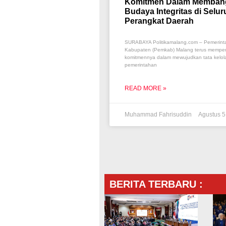
Komitmen Dalam Memban
Budaya Integritas di Selur
Perangkat Daerah
SURABAYA Politikamalang.com – Pemerint
Kabupaten (Pemkab) Malang terus memper
komitmennya dalam mewujudkan tata kelol
pemerintahan
READ MORE »
Muhammad Fahrisuddin
Agustus 5
BERITA TERBARU :