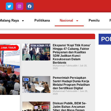
Malang Raya
Politikana
Nasional
Pemilu
PO
Ekspansi ‘Kopi Titik Koma’
JAWA TIMUR
Hingga 47 Cabang, Faktor
Pelayanan dan Kualitas
SDM Jadikan Kunci
Kesuksesan Dalam
Berbisnis
Muhammad Fahrisuddin
Juli 18,
2026
Pemerintah Persiapkan
Santri Hadapi Dunia Kerja
Melalui Program Pelatihan
dan Sertifikasi Digital
Muhammad Fahrisuddin
Juni 26,
2026
Diskusi Publik, BEM Se-
Jatim Bahas Ancaman
n
Siber dan Masa Depan