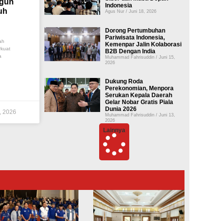
gun
Indonesia
uh
Agus Nur
Juni 18, 2026
Dorong Pertumbuhan
Pariwisata Indonesia,
ah
Kemenpar Jalin Kolaborasi
kuat
B2B Dengan India
a
Muhammad Fahrisuddin
Juni 15,
2026
Dukung Roda
Perekonomian, Menpora
Serukan Kepala Daerah
Gelar Nobar Gratis Piala
Dunia 2026
, 2026
Muhammad Fahrisuddin
Juni 13,
2026
Lainnya