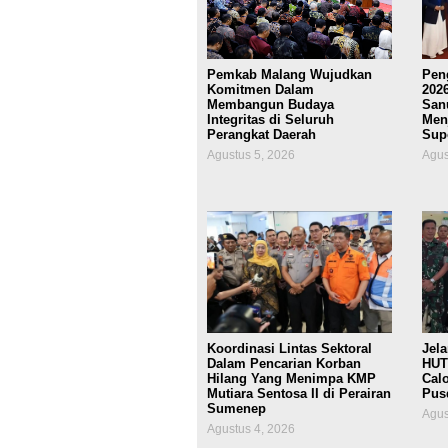
Pemkab Malang Wujudkan
Pen
Komitmen Dalam
2026
Membangun Budaya
San
Integritas di Seluruh
Men
Perangkat Daerah
Supo
Agustus 5, 2026
Agus
Koordinasi Lintas Sektoral
Jel
Dalam Pencarian Korban
HUT
Hilang Yang Menimpa KMP
Calo
Mutiara Sentosa II di Perairan
Pusd
Sumenep
Agus
Agustus 4, 2026