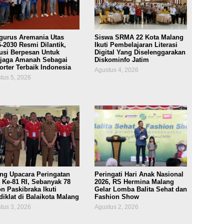
gurus Aremania Utas
Siswa SRMA 22 Kota Malang
-2030 Resmi Dilantik,
Ikuti Pembelajaran Literasi
usi Berpesan Untuk
Digital Yang Diselenggarakan
jaga Amanah Sebagai
Diskominfo Jatim
rter Terbaik Indonesia
Agustus 4, 2026
tus 5, 2026
ang Upacara Peringatan
Peringati Hari Anak Nasional
 Ke-81 RI, Sebanyak 78
2026, RS Hermina Malang
n Paskibraka Ikuti
Gelar Lomba Balita Sehat dan
iklat di Balaikota Malang
Fashion Show
tus 3, 2026
Agustus 2, 2026