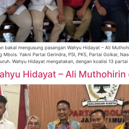
kan bakal mengusung pasangan Wahyu Hidayat – Ali Muthohir
Mbois. Yakni Partai Gerindra, PSI, PKS, Partai Golkar, Nas
Buruh. Wahyu Hidayat mengatakan, dengan koalisi 13 partai
hyu Hidayat – Ali Muthohirin 