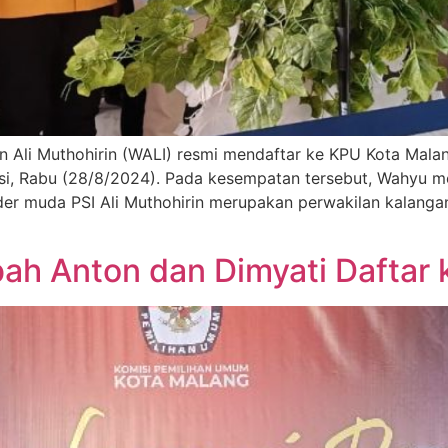
n Ali Muthohirin (WALI) resmi mendaftar ke KPU Kota Mal
lisi, Rabu (28/8/2024). Pada kesempatan tersebut, Wahyu
der muda PSI Ali Muthohirin merupakan perwakilan kalangan
Abah Anton dan Dimyati Dafta