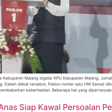
ada Kabupaten Malang digelar KPU Kabupaten Malang, Jumat
ng. Dalam debat tersebut, Paslon nomer satu HM Sanusi di
membeberkan keberhasilan. Beberapa hal yang dipertanyakan
, Anas Siap Kawal Persoalan 