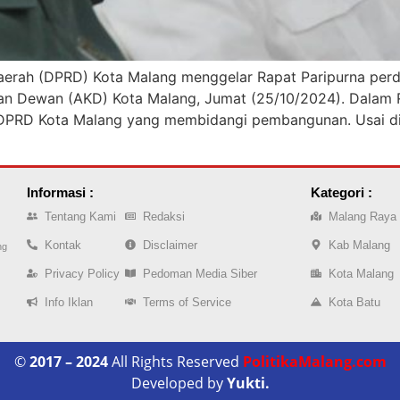
aerah (DPRD) Kota Malang menggelar Rapat Paripurna perd
pan Dewan (AKD) Kota Malang, Jumat (25/10/2024). Dalam
 DPRD Kota Malang yang membidangi pembangunan. Usai dite
Informasi :
Kategori :
Tentang Kami
Redaksi
Malang Raya
Kontak
Disclaimer
Kab Malang
ng
Privacy Policy
Pedoman Media Siber
Kota Malang
Info Iklan
Terms of Service
Kota Batu
©
2017 – 2024
All Rights Reserved
PolitikaMalang.com
Developed by
Yukti.