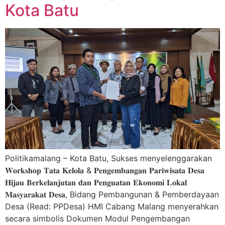
Kota Batu
Politikamalang – Kota Batu, Sukses menyelenggarakan
𝐖𝐨𝐫𝐤𝐬𝐡𝐨𝐩 𝐓𝐚𝐭𝐚 𝐊𝐞𝐥𝐨𝐥𝐚 & 𝐏𝐞𝐧𝐠𝐞𝐦𝐛𝐚𝐧𝐠𝐚𝐧 𝐏𝐚𝐫𝐢𝐰𝐢𝐬𝐚𝐭𝐚 𝐃𝐞𝐬𝐚
𝐇𝐢𝐣𝐚𝐮 𝐁𝐞𝐫𝐤𝐞𝐥𝐚𝐧𝐣𝐮𝐭𝐚𝐧 𝐝𝐚𝐧 𝐏𝐞𝐧𝐠𝐮𝐚𝐭𝐚𝐧 𝐄𝐤𝐨𝐧𝐨𝐦𝐢 𝐋𝐨𝐤𝐚𝐥
𝐌𝐚𝐬𝐲𝐚𝐫𝐚𝐤𝐚𝐭 𝐃𝐞𝐬𝐚, Bidang Pembangunan & Pemberdayaan
Desa (Read: PPDesa) HMI Cabang Malang menyerahkan
secara simbolis Dokumen Modul Pengembangan