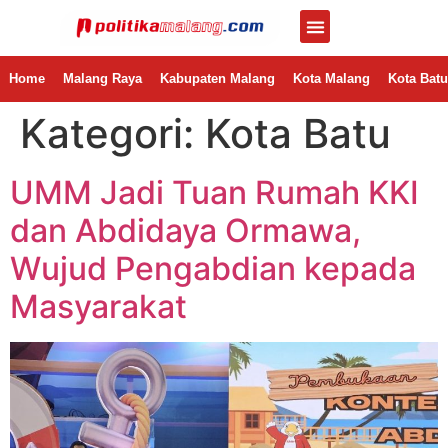
Home
Malang Raya
Kabupaten Malang
Kota Malang
Kota Batu
Kategori:
Kota Batu
UMM Jadi Tuan Rumah KKI
dan Abdidaya Ormawa,
Wujud Pengabdian kepada
Masyarakat