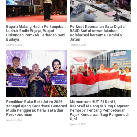
Bupati Malang Hadiri Pertunjukan
Perkuat Keamanan Data Digital,
Ludruk Budhi Wijaya, Wujud
RSUD Saiful Anwar lakukan
Dukungan Pemkab Terhadap Seni
Kolaborasi bersama Kominfo
Budaya
Jatim
Agustus 9, 2026
Agustus 8, 2026
Pemilihan Raka Raki Jatim 2026
Momentum HUT RI Ke-81,
sebagai Ajang Kaderisasi Generasi
Bakorwil Malang Dukung Gagasan
Muda Penggerak Pariwisata dan
Pemprov Tentang Pembebasan
Perekonomian
Pajak Kendaraan Bagi Pengemudi
Ojol
Agustus 8, 2026
Agustus 7, 2026