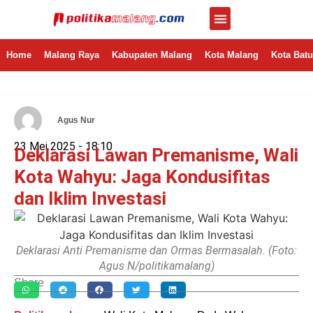
Home
Malang Raya
Kabupaten Malang
Kota Malang
Kota Batu
Agus Nur
23 Mei 2025 -
18:10
Deklarasi Lawan Premanisme, Wali
Kota Wahyu: Jaga Kondusifitas
dan Iklim Investasi
Deklarasi Anti Premanisme dan Ormas Bermasalah. (Foto:
Agus N/politikamalang)
Share