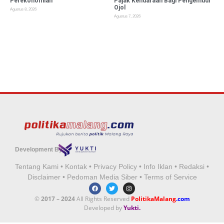
Perekonomian
Pajak Kendaraan Bagi Pengemudi
Ojol
Agustus 8, 2026
Agustus 7, 2026
Development By :
Tentang Kami
•
Kontak
•
Privacy Policy
•
Info Iklan
•
Redaksi
•
Disclaimer
•
Pedoman Media Siber
•
Terms of Service
©
2017 – 2024
All Rights Reserved
PolitikaMalang
.com
Developed by
Yukti.