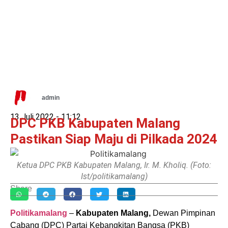
admin
13 Juli 2022 -
11:12
DPC PKB Kabupaten Malang
Pastikan Siap Maju di Pilkada 2024
Ketua DPC PKB Kabupaten Malang, Ir. M. Kholiq. (Foto:
Ist/politikamalang)
Share
Politikamalang
–
Kabupaten Malang,
Dewan Pimpinan
Cabang (DPC) Partai Kebangkitan Bangsa (PKB)