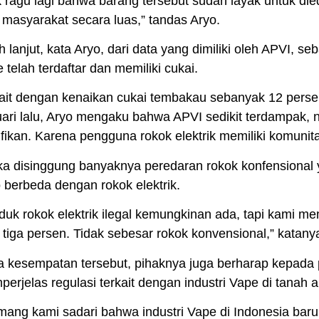
k ragu lagi bahwa barang tersebut sudah layak untuk di
 masyarakat secara luas,” tandas Aryo.
h lanjut, kata Aryo, dari data yang dimiliki oleh APVI, 
 telah terdaftar dan memiliki cukai.
ait dengan kenaikan cukai tembakau sebanyak 12 perse
ari lalu, Aryo mengaku bahwa APVI sedikit terdampak, 
ifikan. Karena pengguna rokok elektrik memiliki komunita
ka disinggung banyaknya peredaran rokok konfensional 
 berbeda dengan rokok elektrik.
duk rokok elektrik ilegal kemungkinan ada, tapi kami 
 tiga persen. Tidak sebesar rokok konvensional,” katany
 kesempatan tersebut, pihaknya juga berharap kepada 
erjelas regulasi terkait dengan industri Vape di tanah ai
ang kami sadari bahwa industri Vape di Indonesia baru