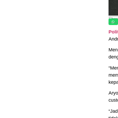
Shar
Pol
Andr
Menu
deng
“Mem
memp
kepa
Aryo
cust
“Jad