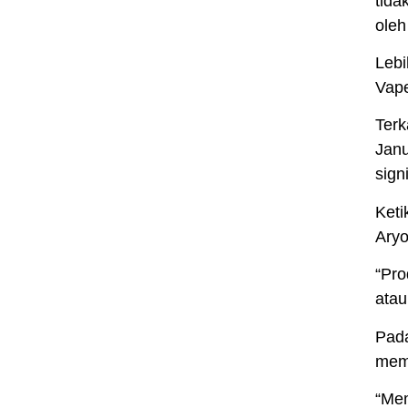
tida
oleh
Lebi
Vape
Terk
Janu
sign
Keti
Aryo
“Pro
atau
Pada
memp
“Mem