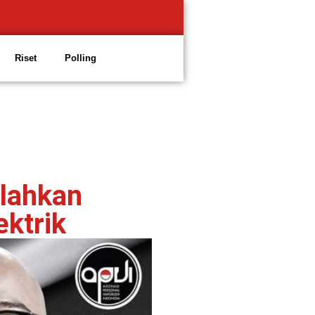
Riset
Polling
lahkan
ktrik