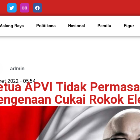
Malang Raya
Politikana
Nasional
Pemilu
Figur
admin
ret 2022 -
05:54
etua APVI Tidak Permasa
engenaan Cukai Rokok Ele