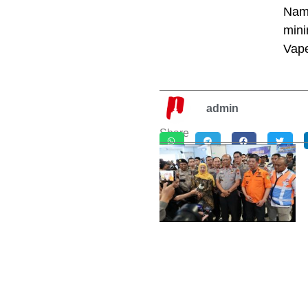
Namu
mini
Vape
admin
Share