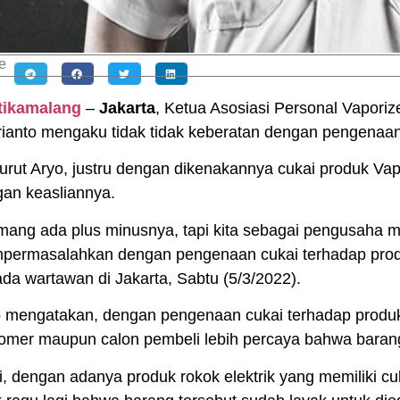
e
itikamalang
–
Jakarta
, Ketua Asosiasi Personal Vaporiz
ianto mengaku tidak tidak keberatan dengan pengenaan c
rut Aryo, justru dengan dikenakannya cukai produk Vape 
an keasliannya.
ang ada plus minusnya, tapi kita sebagai pengusaha ma
ermasalahkan dengan pengenaan cukai terhadap produ
da wartawan di Jakarta, Sabtu (5/3/2022).
 mengatakan, dengan pengenaan cukai terhadap produk 
omer maupun calon pembeli lebih percaya bahwa barang 
i, dengan adanya produk rokok elektrik yang memiliki c