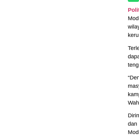
Pol
Mode
wila
keru
Terl
dapa
teng
“Den
masy
kamp
Wahy
Diri
dan 
Mode