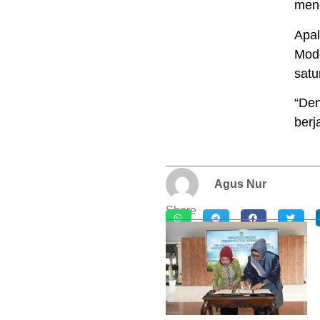
mend
Apal
Mode
satu
“Den
berj
Agus Nur
Share