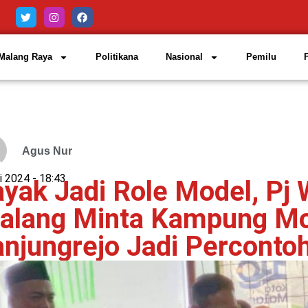
Malang Raya
Politikana
Nasional
Pemilu
Agus Nur
i 2024 -
18:43
ayak Jadi Role Model, Pj 
alang Minta Kampung Mo
anjungrejo Jadi Perconto