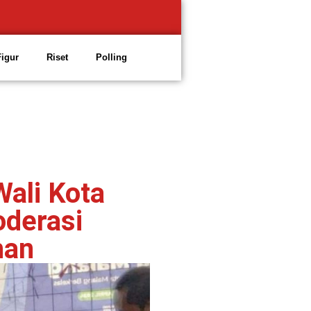
Figur
Riset
Polling
Wali Kota
derasi
han