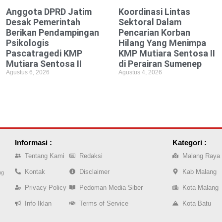
Anggota DPRD Jatim
Koordinasi Lintas
Desak Pemerintah
Sektoral Dalam
Berikan Pendampingan
Pencarian Korban
Psikologis
Hilang Yang Menimpa
Pascatragedi KMP
KMP Mutiara Sentosa II
Mutiara Sentosa II
di Perairan Sumenep
Agustus 6, 2026
Agustus 4, 2026
Informasi :
Kategori :
Tentang Kami
Redaksi
Malang Raya
Kontak
Disclaimer
Kab Malang
ng
Privacy Policy
Pedoman Media Siber
Kota Malang
Info Iklan
Terms of Service
Kota Batu