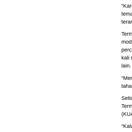
“Kar
tema
tera
Term
mode
perc
kali
lain.
“Mer
taha
Seti
Term
(KUA
“Kal