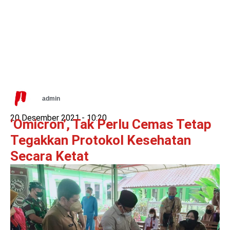
admin
20 Desember 2021 -
10:20
‘Omicron’, Tak Perlu Cemas Tetap
Tegakkan Protokol Kesehatan
Secara Ketat