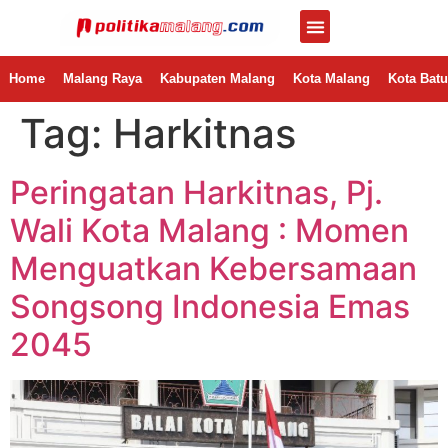
Home
Malang Raya
Kabupaten Malang
Kota Malang
Kota Batu
Tag:
Harkitnas
Peringatan Harkitnas, Pj.
Wali Kota Malang : Momen
Menguatkan Kebersamaan
Songsong Indonesia Emas
2045