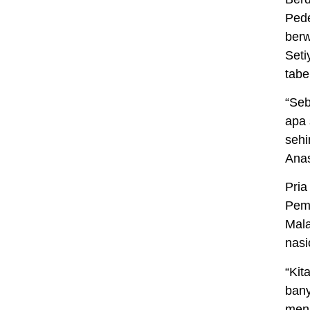
Pede
berw
Set
tabe
“Seb
apa 
sehi
Ana
Pria
Peme
Mala
nasi
“Kit
bany
menj