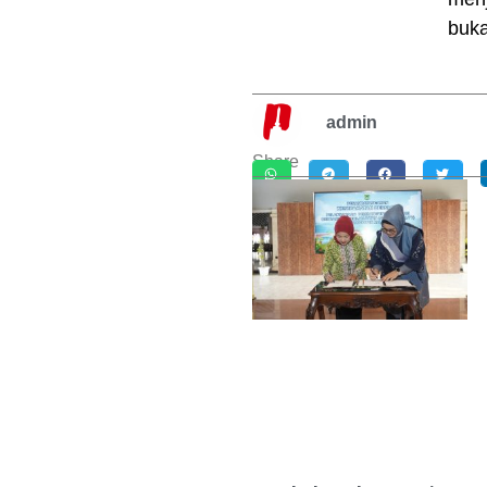
buka
admin
Share