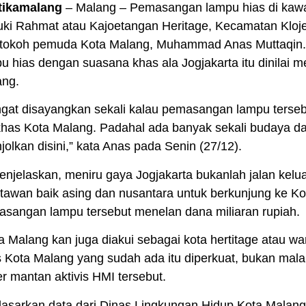
itikamalang
– Malang – Pemasangan lampu hias di kawa
ki Rahmat atau Kajoetangan Heritage, Kecamatan Kloje
i tokoh pemuda Kota Malang, Muhammad Anas Muttaqin
u hias dengan suasana khas ala Jogjakarta itu dinilai m
ang.
gat disayangkan sekali kalau pemasangan lampu terse
 khas Kota Malang. Padahal ada banyak sekali budaya da
njolkan disini,” kata Anas pada Senin (27/12).
enjelaskan, meniru gaya Jogjakarta bukanlah jalan kelu
tawan baik asing dan nusantara untuk berkunjung ke Ko
sangan lampu tersebut menelan dana miliaran rupiah.
a Malang kan juga diakui sebagai kota hertitage atau war
 Kota Malang yang sudah ada itu diperkuat, bukan malah
r mantan aktivis HMI tersebut.
asarkan data dari Dinas Lingkungan Hidup Kota Malang,