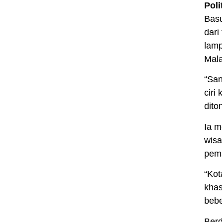
Pol
Basu
dar
lamp
Mal
“San
ciri
dito
Ia m
wisa
pema
“Kot
khas
bebe
Berd