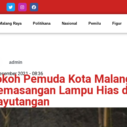
Malang Raya
Politikana
Nasional
Pemilu
Figur
admin
esember 2021 -
08:36
okoh Pemuda Kota Malang
emasangan Lampu Hias d
ayutangan