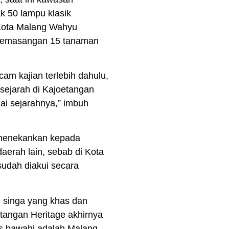
k 50 lampu klasik
 Kota Malang Wahyu
 pemasangan 15 tanaman
m kajian terlebih dahulu,
 sejarah di Kajoetangan
lai sejarahnya,” imbuh
u menekankan kepada
aerah lain, sebab di Kota
sudah diakui secara
n singa yang khas dan
tangan Heritage akhirnya
ris bawahi adalah Malang