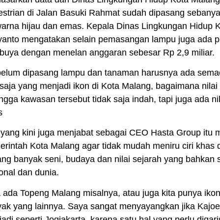
strian di Jalan Basuki Rahmat sudah dipasang sebanya
arna hijau dan emas. Kepala Dinas Lingkungan Hidup
iyanto mengatakan selain pemasangan lampu juga ada
buya dengan menelan anggaran sebesar Rp 2,9 miliar.
elum dipasang lampu dan tanaman harusnya ada semaca
saja yang menjadi ikon di Kota Malang, bagaimana nilai
ngga kawasan tersebut tidak saja indah, tapi juga ada ni
s
 yang kini juga menjabat sebagai CEO Hasta Group it
rintah Kota Malang agar tidak mudah meniru ciri khas d
ng banyak seni, budaya dan nilai sejarah yang bahkan 
onal dan dunia.
a ada Topeng Malang misalnya, atau juga kita punya iko
ak yang lainnya. Saya sangat menyayangkan jika Kajoe
adi seperti Jogjakarta, karena satu hal yang perlu diga