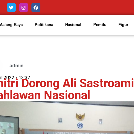
Malang Raya
Politikana
Nasional
Pemilu
Figur
admin
il 2022 -
13:32
itri Dorong Ali Sastroami
ahlawan Nasional