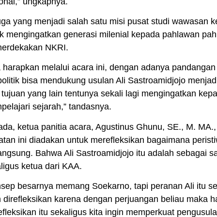
onal,” ungkapnya.
juga yang menjadi salah satu misi pusat studi wawasan 
k mengingatkan generasi milenial kepada pahlawan pah
erdekakan NKRI.
a harapkan melalui acara ini, dengan adanya pandangan 
olitik bisa mendukung usulan Ali Sastroamidjojo menjad
 tujuan yang lain tentunya sekali lagi mengingatkan ke
elajari sejarah,” tandasnya.
da, ketua panitia acara, Agustinus Ghunu, SE., M. MA.,
atan ini diadakan untuk merefleksikan bagaimana peristi
angsung. Bahwa Ali Sastroamidjojo itu adalah sebagai 
ligus ketua dari KAA.
sep besarnya memang Soekarno, tapi peranan Ali itu se
n direfleksikan karena dengan perjuangan beliau maka hari
fleksikan itu sekaligus kita ingin memperkuat pengusula