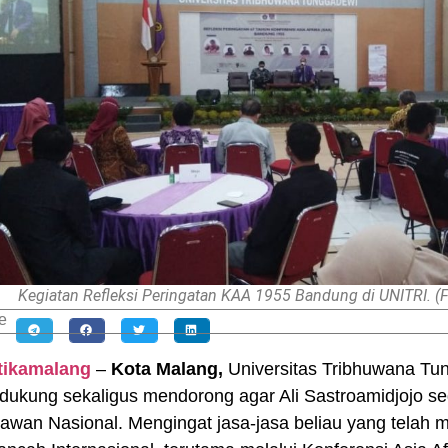
Kegiatan Refleksi Peringatan KAA 1955 Bandung di UNITRI. (Fo
e
itikamalang
–
Kota Malang,
Universitas Tribhuwana Tun
ukung sekaligus mendorong agar Ali Sastroamidjojo s
awan Nasional. Mengingat jasa-jasa beliau yang tela