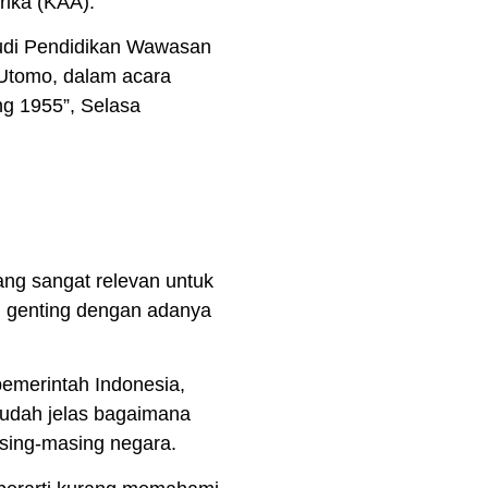
rika (KAA).
tudi Pendidikan Wawasan
 Utomo, dalam acara
ng 1955”, Selasa
kwasbang) Unitri, Prof.
ang sangat relevan untuk
an genting dengan adanya
emerintah Indonesia,
sudah jelas bagaimana
asing-masing negara.