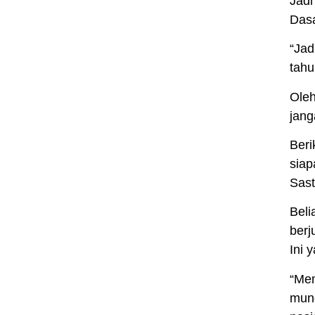
Jadi
Dasa
“Jad
tahu
Oleh
jang
Beri
siap
Sast
Beli
berj
Ini 
“Mem
mung