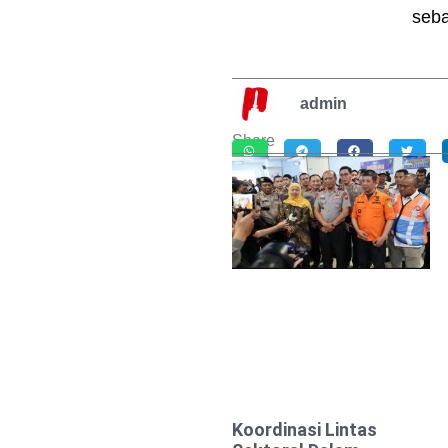
seba
admin
Share
Koordinasi Lintas