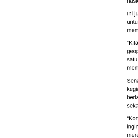
nasi
Ini 
untu
mem
“Kit
geop
satu
memp
Sena
kegi
berl
seka
“Kon
ingi
mere