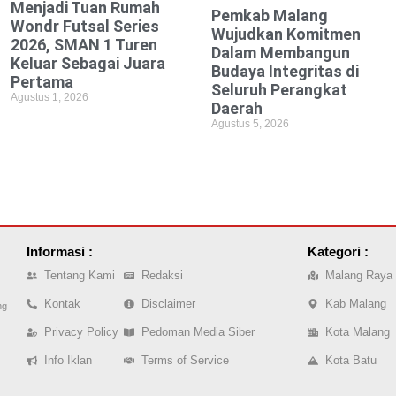
Menjadi Tuan Rumah
Pemkab Malang
Wondr Futsal Series
Wujudkan Komitmen
2026, SMAN 1 Turen
Dalam Membangun
Keluar Sebagai Juara
Budaya Integritas di
Pertama
Seluruh Perangkat
Agustus 1, 2026
Daerah
Agustus 5, 2026
Informasi :
Kategori :
Tentang Kami
Redaksi
Malang Raya
Kontak
Disclaimer
Kab Malang
ng
Privacy Policy
Pedoman Media Siber
Kota Malang
Info Iklan
Terms of Service
Kota Batu