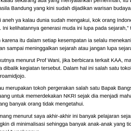
 kalau sekarang ada yang menyalahkan pemerintah, itu
sila Bandung yang kini sudah dijadikan warisan budaya
i aneh ya kalau dunia sudah mengakui, kok orang Indon
. Ini kelihatannya generasi muda ini lupa pada sejarah,” 
 karena itu dalam setiap kesempatan ia selalu meneka
an sampai meninggalkan sejarah atau jangan lupa sejar
kutnya menurut Prof Wani, jika berbicara terkait KAA, 
a dibalik kegiatan tersebut. Dalam hal ini salah satu tok
roamidjojo.
au merupakan tokoh pergerakan salah satu Bapak Bangsa
uang untuk memerdekakan NKRI sejak dia menjadi maha
yang banyak orang tidak mengetahui.
ang menurut saya akhir-akhir ini banyak pelajaran seja
kin di minimalisasi sehingga banyak anak-anak yang t