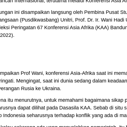
ancah Internasional, terutama melalui Konferensi Asia Af
ngan ini disampaikan langsung oleh Pembina Pusat S
ngsaan (Pusdikwasbang) Unitri, Prof. Dr. Ir. Wani Hadi
leksi Peringatan 67 Konferensi Asia Afrika (KAA) Bandu
/2022).
Pembina Pusat Studi Pendidikan Wawasan Kebangsaan (Pusdi
Dr. Ir. Wani Hadi Utomo.
(Foto: Ist/politikamalang)
mpaikan Prof Wani, konferensi Asia-Afrika saat ini mem
ringati. Mengingat, saat ini dunia sedang dalam keada
erangan Rusia ke Ukraina.
na itu menurutnya, untuk memahami bagaimana sikap p
rusnya dapat dilihat pada Dasasila KAA. Sebab di situ 
p Indonesia seharusnya terhadap konflik yang ada di m