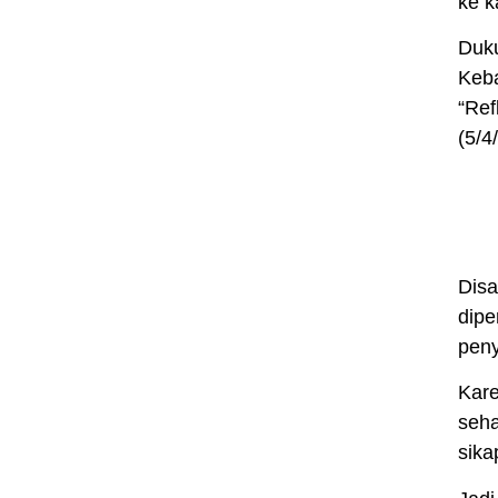
ke k
Duku
Keba
“Ref
(5/4
Disa
dipe
peny
Kare
seha
sika