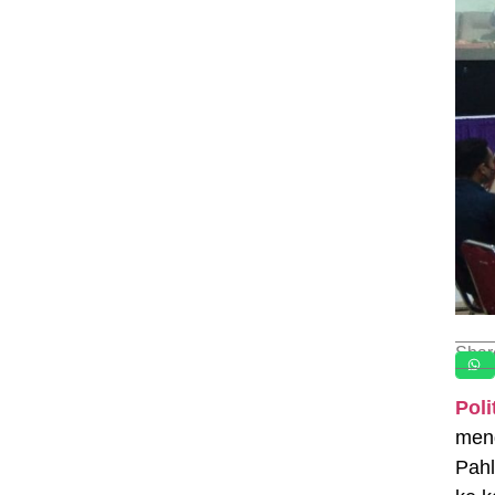
Shar
Pol
mend
Pahl